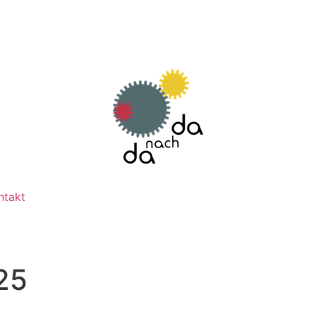
ntakt
25