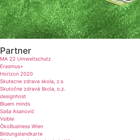
Partner
MA 22 Umweltschutz
Erasmus+
Horizon 2020
Skutecne zdrava skola, z.s.
Skutočne zdravá škola, o.z.
designhost
Bluem minds
Saša Asanović
Vsible
ÖkoBusiness Wien
Bildungslandkarte